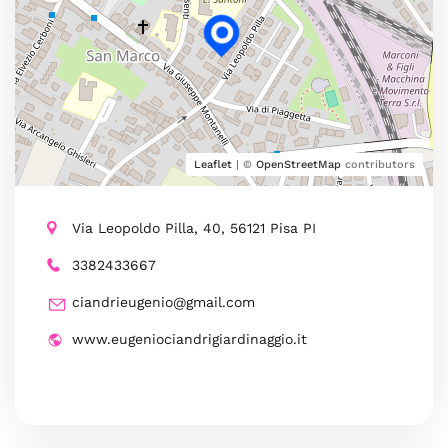
Leaflet
| ©
OpenStreetMap
contributors
Via Leopoldo Pilla, 40, 56121 Pisa PI
3382433667
ciandrieugenio@gmail.com
www.eugeniociandrigiardinaggio.it