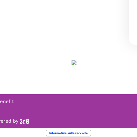
enefit
owered by
Informativa sulla raccolta