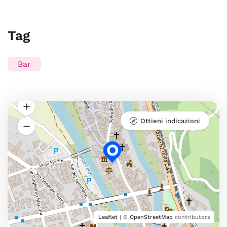
Tag
Bar
Ottieni indicazioni
Leaflet
| ©
OpenStreetMap
contributors