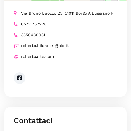
Via Bruno Buozzi, 25, 51011 Borgo A Buggiano PT
0572 767226
3356480031
roberto.bilanceri@cld.it
robertoarte.com
Contattaci