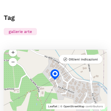
Tag
gallerie arte
Ottieni indicazioni
Leaflet
| ©
OpenStreetMap
contributors