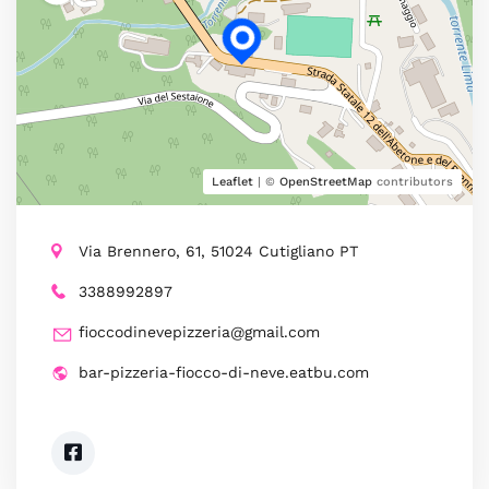
Leaflet
| ©
OpenStreetMap
contributors
Via Brennero, 61, 51024 Cutigliano PT
3388992897
fioccodinevepizzeria@gmail.com
bar-pizzeria-fiocco-di-neve.eatbu.com