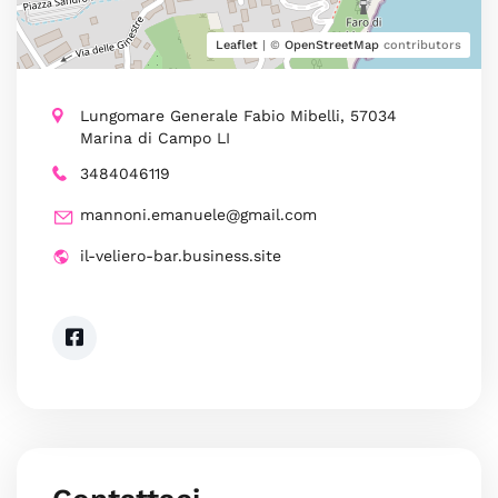
Leaflet
| ©
OpenStreetMap
contributors
Lungomare Generale Fabio Mibelli, 57034
Marina di Campo LI
3484046119
mannoni.emanuele@gmail.com
il-veliero-bar.business.site