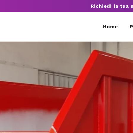
Richiedi la tua 
Home
P