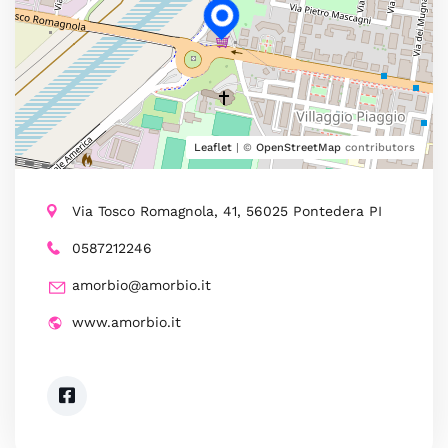
Leaflet
| ©
OpenStreetMap
contributors
Via Tosco Romagnola, 41, 56025 Pontedera PI
0587212246
amorbio@amorbio.it
www.amorbio.it