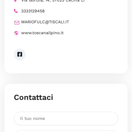
Via Gorizia, 14, 57023 Cecina LI
3333129458
MARIOFULC@TISCALI.IT
www.toscanailpino.it
Contattaci