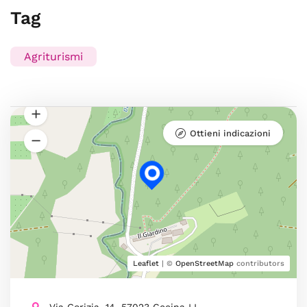
Tag
Agriturismi
Ottieni indicazioni
Leaflet
| ©
OpenStreetMap
contributors