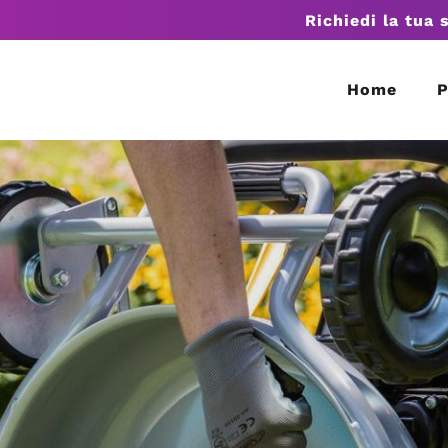
Richiedi la tua 
Home
P