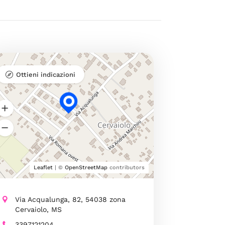
Ottieni indicazioni
Leaflet
| ©
OpenStreetMap
contributors
Via Acqualunga, 82, 54038 zona
Cervaiolo, MS
3397121204