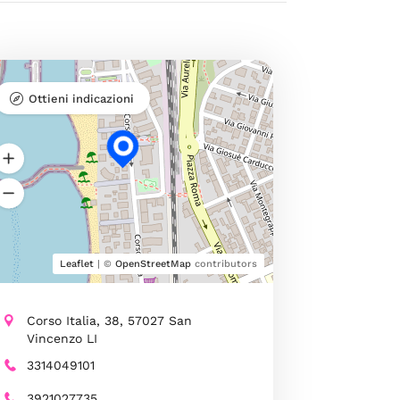
Ottieni indicazioni
Leaflet
| ©
OpenStreetMap
contributors
Corso Italia, 38, 57027 San
Vincenzo LI
3314049101
3921027735