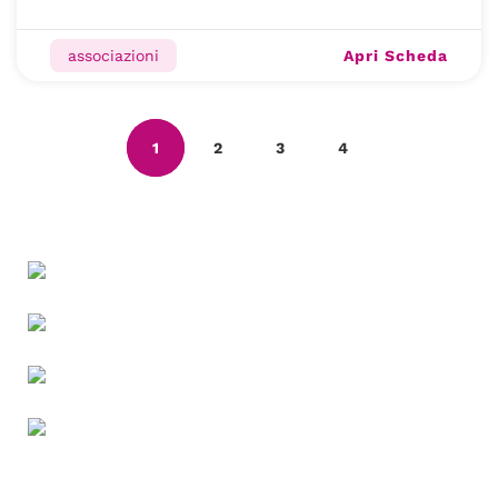
Apri Scheda
associazioni
1
2
3
4